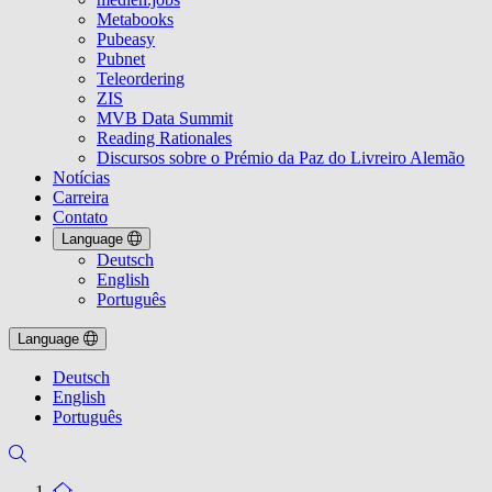
Metabooks
Pubeasy
Pubnet
Teleordering
ZIS
MVB Data Summit
Reading Rationales
Discursos sobre o Prémio da Paz do Livreiro Alemão
Notícias
Carreira
Contato
Language
Deutsch
English
Português
Language
Deutsch
English
Português
To the homepage