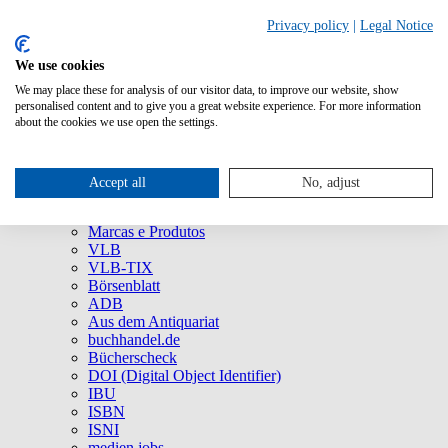
Privacy policy
|
Legal Notice
We use cookies
We may place these for analysis of our visitor data, to improve our website, show
Quem Somos
personalised content and to give you a great website experience. For more information
Empresa
about the cookies we use open the settings.
75 anos da MVB: um viva ao agora!
Imprensa
Redes Sociais
Accept all
No, adjust
Serviço
Marcas e Produtos
Marcas e Produtos
VLB
VLB-TIX
Börsenblatt
ADB
Aus dem Antiquariat
buchhandel.de
Bücherscheck
DOI (Digital Object Identifier)
IBU
ISBN
ISNI
medien.jobs