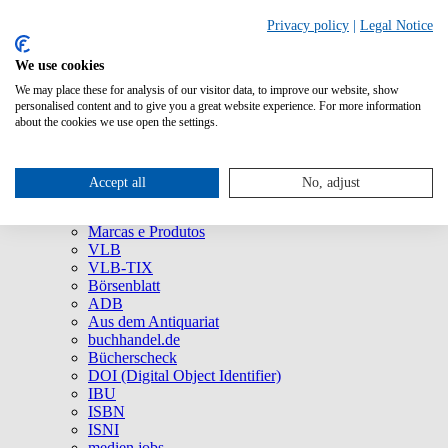
Privacy policy
|
Legal Notice
We use cookies
We may place these for analysis of our visitor data, to improve our website, show
Quem Somos
personalised content and to give you a great website experience. For more information
Empresa
about the cookies we use open the settings.
75 anos da MVB: um viva ao agora!
Imprensa
Redes Sociais
Accept all
No, adjust
Serviço
Marcas e Produtos
Marcas e Produtos
VLB
VLB-TIX
Börsenblatt
ADB
Aus dem Antiquariat
buchhandel.de
Bücherscheck
DOI (Digital Object Identifier)
IBU
ISBN
ISNI
medien.jobs