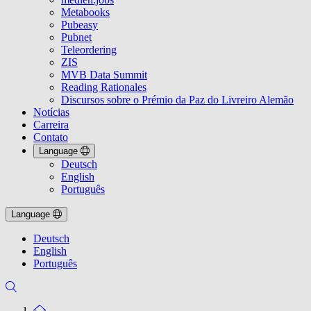
Metabooks
Pubeasy
Pubnet
Teleordering
ZIS
MVB Data Summit
Reading Rationales
Discursos sobre o Prémio da Paz do Livreiro Alemão
Notícias
Carreira
Contato
Language
Deutsch
English
Português
Language
Deutsch
English
Português
To the homepage