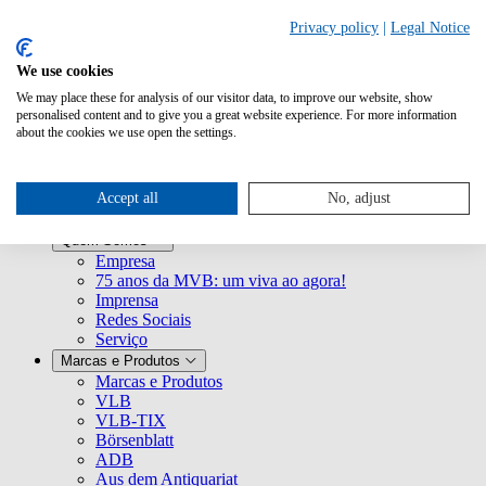
Pesquisar
Privacy policy
|
Legal Notice
We use cookies
Mailing
We may place these for analysis of our visitor data, to improve our website, show
Material para download
personalised content and to give you a great website experience. For more information
Mediação de especialistas
about the cookies we use open the settings.
Accept all
No, adjust
Quem Somos
Empresa
75 anos da MVB: um viva ao agora!
Imprensa
Redes Sociais
Serviço
Marcas e Produtos
Marcas e Produtos
VLB
VLB-TIX
Börsenblatt
ADB
Aus dem Antiquariat