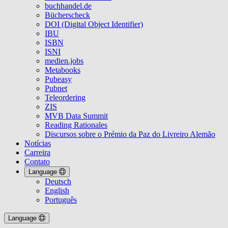
buchhandel.de
Bücherscheck
DOI (Digital Object Identifier)
IBU
ISBN
ISNI
medien.jobs
Metabooks
Pubeasy
Pubnet
Teleordering
ZIS
MVB Data Summit
Reading Rationales
Discursos sobre o Prémio da Paz do Livreiro Alemão
Notícias
Carreira
Contato
Language
Deutsch
English
Português
Language