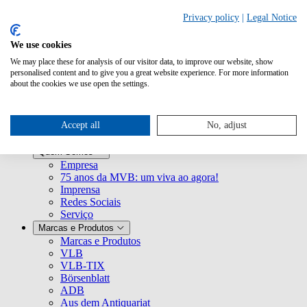
Pesquisar
Privacy policy
|
Legal Notice
We use cookies
Mailing
We may place these for analysis of our visitor data, to improve our website, show
Material para download
personalised content and to give you a great website experience. For more information
Mediação de especialistas
about the cookies we use open the settings.
Accept all
No, adjust
Quem Somos
Empresa
75 anos da MVB: um viva ao agora!
Imprensa
Redes Sociais
Serviço
Marcas e Produtos
Marcas e Produtos
VLB
VLB-TIX
Börsenblatt
ADB
Aus dem Antiquariat