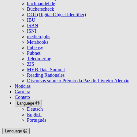
buchhandel.de
Bücherscheck
DOI (Digital Object Identifier)
IBU
ISBN
ISNI
medien.jobs
Metabooks
Pubeasy
Pubnet
Teleordering
ZIS
MVB Data Summit
Reading Rationales
Discursos sobre o Prémio da Paz do Livreiro Alemão
Notícias
Carreira
Contato
Language
Deutsch
English
Português
Language