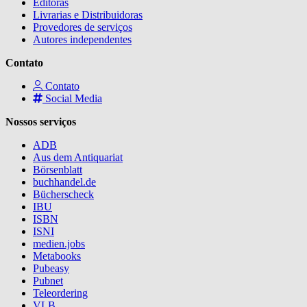
Editoras
Livrarias e Distribuidoras
Provedores de serviços
Autores independentes
Contato
Contato
Social Media
Nossos serviços
ADB
Aus dem Antiquariat
Börsenblatt
buchhandel.de
Bücherscheck
IBU
ISBN
ISNI
medien.jobs
Metabooks
Pubeasy
Pubnet
Teleordering
VLB