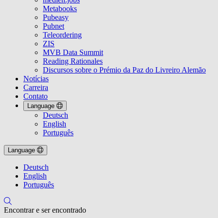
Metabooks
Pubeasy
Pubnet
Teleordering
ZIS
MVB Data Summit
Reading Rationales
Discursos sobre o Prémio da Paz do Livreiro Alemão
Notícias
Carreira
Contato
Language
Deutsch
English
Português
Language
Deutsch
English
Português
Encontrar e ser encontrado