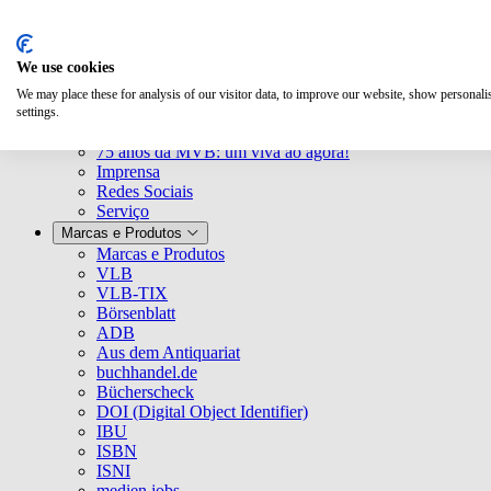
We use cookies
We may place these for analysis of our visitor data, to improve our website, show personal
Quem Somos
settings.
Empresa
75 anos da MVB: um viva ao agora!
Imprensa
Redes Sociais
Serviço
Marcas e Produtos
Marcas e Produtos
VLB
VLB-TIX
Börsenblatt
ADB
Aus dem Antiquariat
buchhandel.de
Bücherscheck
DOI (Digital Object Identifier)
IBU
ISBN
ISNI
medien.jobs