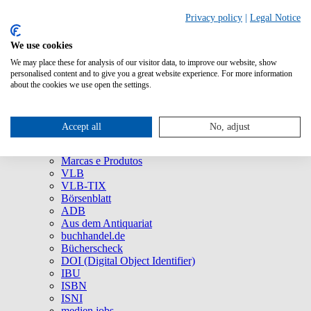
Privacy policy
|
Legal Notice
We use cookies
We may place these for analysis of our visitor data, to improve our website, show
Quem Somos
personalised content and to give you a great website experience. For more information
Empresa
about the cookies we use open the settings.
75 anos da MVB: um viva ao agora!
Imprensa
Redes Sociais
Accept all
No, adjust
Serviço
Marcas e Produtos
Marcas e Produtos
VLB
VLB-TIX
Börsenblatt
ADB
Aus dem Antiquariat
buchhandel.de
Bücherscheck
DOI (Digital Object Identifier)
IBU
ISBN
ISNI
medien.jobs