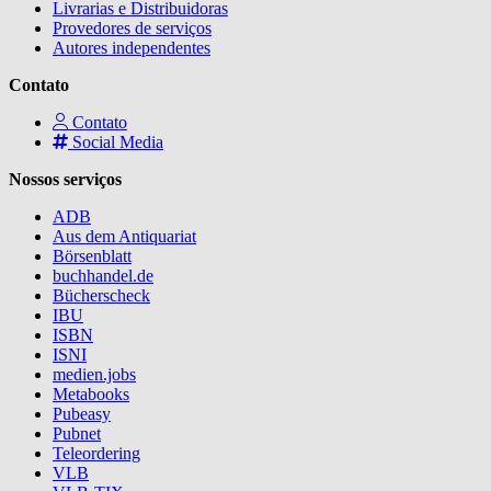
Livrarias e Distribuidoras
Provedores de serviços
Autores independentes
Contato
Contato
Social Media
Nossos serviços
ADB
Aus dem Antiquariat
Börsenblatt
buchhandel.de
Bücherscheck
IBU
ISBN
ISNI
medien.jobs
Metabooks
Pubeasy
Pubnet
Teleordering
VLB