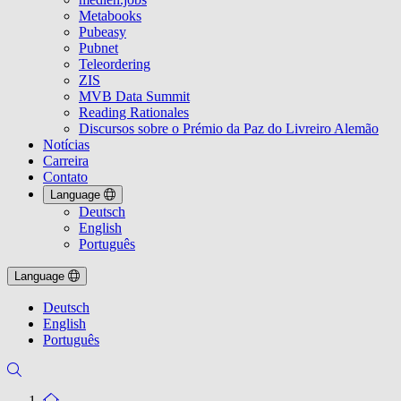
Metabooks
Pubeasy
Pubnet
Teleordering
ZIS
MVB Data Summit
Reading Rationales
Discursos sobre o Prémio da Paz do Livreiro Alemão
Notícias
Carreira
Contato
Language
Deutsch
English
Português
Language
Deutsch
English
Português
To the homepage