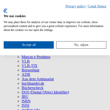
Privacy policy
|
Legal Notice
We use cookies
We may place these for analysis of our visitor data, to improve our website, show
Quem Somos
personalised content and to give you a great website experience. For more information
Empresa
about the cookies we use open the settings.
75 anos da MVB: um viva ao agora!
Imprensa
Redes Sociais
Accept all
No, adjust
Serviço
Marcas e Produtos
Marcas e Produtos
VLB
VLB-TIX
Börsenblatt
ADB
Aus dem Antiquariat
buchhandel.de
Bücherscheck
DOI (Digital Object Identifier)
IBU
ISBN
ISNI
medien.jobs