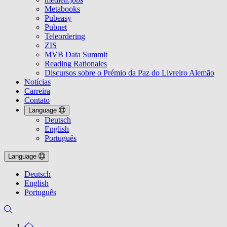
Metabooks
Pubeasy
Pubnet
Teleordering
ZIS
MVB Data Summit
Reading Rationales
Discursos sobre o Prémio da Paz do Livreiro Alemão
Notícias
Carreira
Contato
Language
Deutsch
English
Português
Language
Deutsch
English
Português
To the homepage