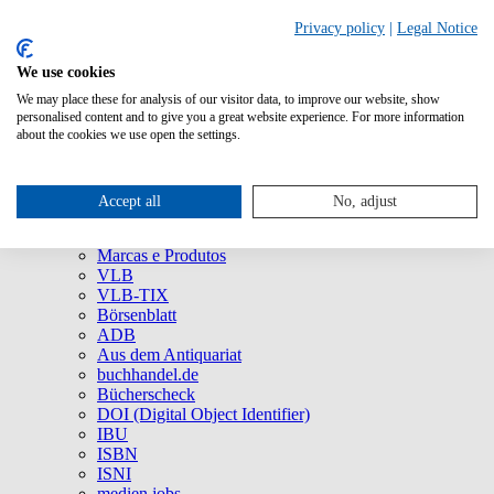
Privacy policy
|
Legal Notice
We use cookies
We may place these for analysis of our visitor data, to improve our website, show
Quem Somos
personalised content and to give you a great website experience. For more information
Empresa
about the cookies we use open the settings.
75 anos da MVB: um viva ao agora!
Imprensa
Redes Sociais
Accept all
No, adjust
Serviço
Marcas e Produtos
Marcas e Produtos
VLB
VLB-TIX
Börsenblatt
ADB
Aus dem Antiquariat
buchhandel.de
Bücherscheck
DOI (Digital Object Identifier)
IBU
ISBN
ISNI
medien.jobs