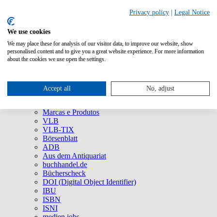
Privacy policy
|
Legal Notice
We use cookies
We may place these for analysis of our visitor data, to improve our website, show
Quem Somos
personalised content and to give you a great website experience. For more information
Empresa
about the cookies we use open the settings.
75 anos da MVB: um viva ao agora!
Imprensa
Redes Sociais
Accept all
No, adjust
Serviço
Marcas e Produtos
Marcas e Produtos
VLB
VLB-TIX
Börsenblatt
ADB
Aus dem Antiquariat
buchhandel.de
Bücherscheck
DOI (Digital Object Identifier)
IBU
ISBN
ISNI
medien.jobs