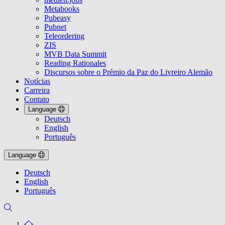
Metabooks
Pubeasy
Pubnet
Teleordering
ZIS
MVB Data Summit
Reading Rationales
Discursos sobre o Prémio da Paz do Livreiro Alemão
Notícias
Carreira
Contato
Language
Deutsch
English
Português
Language
Deutsch
English
Português
To the homepage