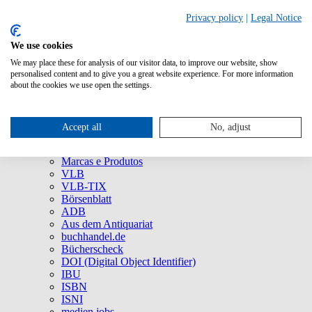
Privacy policy
|
Legal Notice
We use cookies
We may place these for analysis of our visitor data, to improve our website, show
Quem Somos
personalised content and to give you a great website experience. For more information
Empresa
about the cookies we use open the settings.
75 anos da MVB: um viva ao agora!
Imprensa
Redes Sociais
Accept all
No, adjust
Serviço
Marcas e Produtos
Marcas e Produtos
VLB
VLB-TIX
Börsenblatt
ADB
Aus dem Antiquariat
buchhandel.de
Bücherscheck
DOI (Digital Object Identifier)
IBU
ISBN
ISNI
medien.jobs