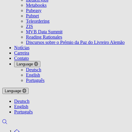
Metabooks
Pubeasy
Pubnet
Teleordering
ZIS
MVB Data Summit
Reading Rationales
Discursos sobre o Prémio da Paz do Livreiro Alemão
Notícias
Carreira
Contato
Language
Deutsch
English
Português
Language
Deutsch
English
Português
To the homepage