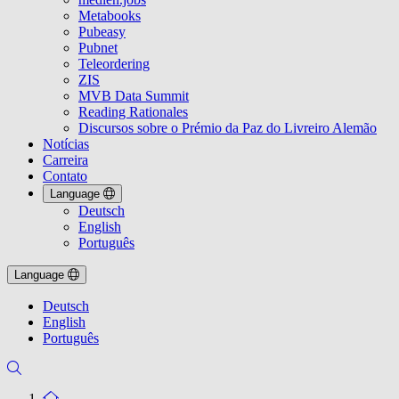
Metabooks
Pubeasy
Pubnet
Teleordering
ZIS
MVB Data Summit
Reading Rationales
Discursos sobre o Prémio da Paz do Livreiro Alemão
Notícias
Carreira
Contato
Language
Deutsch
English
Português
Language
Deutsch
English
Português
To the homepage