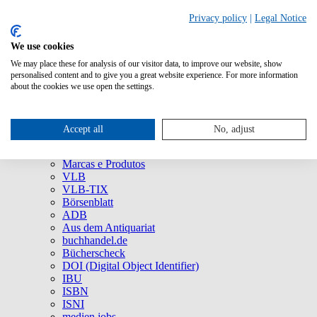
Privacy policy
|
Legal Notice
We use cookies
We may place these for analysis of our visitor data, to improve our website, show
Quem Somos
personalised content and to give you a great website experience. For more information
Empresa
about the cookies we use open the settings.
75 anos da MVB: um viva ao agora!
Imprensa
Redes Sociais
Accept all
No, adjust
Serviço
Marcas e Produtos
Marcas e Produtos
VLB
VLB-TIX
Börsenblatt
ADB
Aus dem Antiquariat
buchhandel.de
Bücherscheck
DOI (Digital Object Identifier)
IBU
ISBN
ISNI
medien.jobs